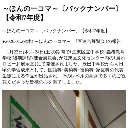
～ほんの一コマ～〔バックナンバー〕
【令和7年度】
～ほんの一コマ～〔バックナンバー〕【令和7年度】
●2026.01.29(木) ～ほんの一コマ～ ｢区連合展覧会｣の報告
1月22日(木)～24日(土)の期間で｢江東区立中学校･義務教育
学校(後期課程) 連合展覧会｣が江東区文化センター内の｢展示
ロビー｣｢展示室｣にて開催されました。辰巳中学校からも日
頃の学習成果として、国語科･美術科･技術科･家庭科の代表
生徒による作品が出品され、そのレベルの高さで多くのご観
覧くださった皆様の心を魅了しました。