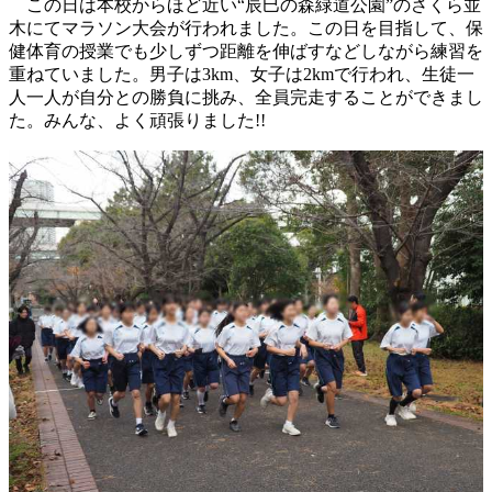
この日は本校からほど近い“辰巳の森緑道公園”のさくら並
木にてマラソン大会が行われました。この日を目指して、保
健体育の授業でも少しずつ距離を伸ばすなどしながら練習を
重ねていました。男子は3km、女子は2kmで行われ、生徒一
人一人が自分との勝負に挑み、全員完走することができまし
た。みんな、よく頑張りました!!