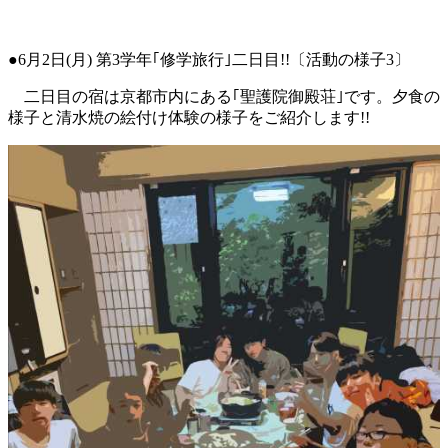
●6月2日(月) 第3学年｢修学旅行｣二日目!!〔活動の様子3〕
二日目の宿は京都市内にある｢
聖護院御殿荘｣です。
夕食の
様子と清水焼の絵付け体験の様子をご紹介します!!